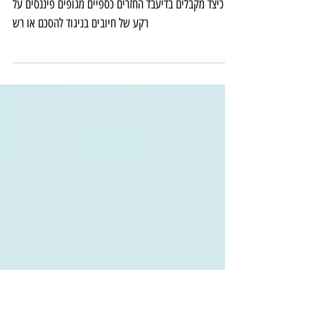
כיצד נחזיר כספים בדיעבד?
תכנון פיננסי - סודות לחיים": רק מידע ששווה לכם כסף!
כיצד מקבלים בדיעבד החזרים כספיים מגופים פיננסים על
רקע של חיובים בניגוד להסכם או רש